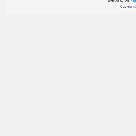
Certified by MIIT:
闽B
Copyright