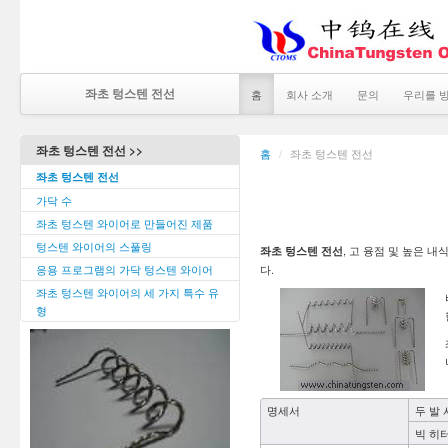
좌초 텅스텐 전선
홈
회사 소개
문의
우리를 
좌초 텅스텐 전선 >>
홈
/
좌초 텅스텐 전선
좌초 텅스텐 전선
가닥 수
좌초 텅스텐 와이어로 만들어진 제품
텅스텐 와이어의 스풀링
, 고 융점 및 높은 
좌초 텅스텐 전선
응용 프로그램의 가닥 텅스텐 와이어
다.
좌초 텅스텐 와이어의 세 가지 특수 유
형
명세서
두 발
빅 히