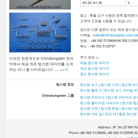
Φ0.30~Φ1.38
2
참고 : 특별 요구 사항은 양측 합의한다
고객의 도면을 사용할 수 있습니다.
당신은 다른 질문이 또는 좌초 텅스텐 
이메일 :
sales@chinatungsten.com
sa
전화. : +86 592 5129696/86 592 51295
팩스 : +86 592 5129797
추가 정보 >>
이것은 전문적으로 Chinatungsten 온라
레늄 텅스텐 와이어
인에서 제공 좌초 텅스텐 와이어를 소개
좌초 텅스텐 와이어
하는 미니 웹 사이트입니다 ...... >>
더
청소 텅스텐 와이어
텅스텐 정보
텅스텐 뉴스
|
텅스텐 가격
|
텅스텐 비
텅스텐 블로그
|
텅스텐 뉴스 모바일 버
Chinatungsten 그룹
텅스텐 카바이드
|
텅스텐 카바이드 보
텅스텐 몰리브덴 사파이어
|
텅스텐 합
텅스텐 다트
|
텅스텐 분말
|
텅스텐
|
텅
텅스텐 다트 숍
|
완강 바
|
황금 텅스텐
Address: 3F, No.25 WH Rd
Phone:+86-592-5129696,+86-592-5129595;팩스